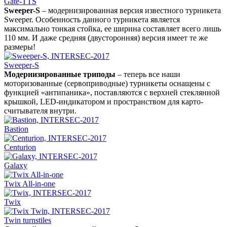
Gate-TTS
Sweeper-S
– модернизированная версия известного турникета
Sweeper. Особенность данного турникета является
максимально тонкая стойка, ее ширина составляет всего лишь
110 мм. И даже средняя (двусторонняя) версия имеет те же
размеры!
Sweeper-S
Модернизированные триподы
– теперь все наши
моторизованные (сервоприводные) турникеты оснащены с
функцией «антипаника», поставляются с верхней стеклянной
крышкой, LED-индикатором и пространством для карто-
считывателя внутри.
Bastion
Centurion
Galaxy
Twix All-in-one
Twix
Twin turnstiles