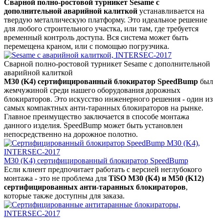
Сварной полно-ростовой турникет Sesame с
дополнительной аварийной калиткой
устанавливается на
твердую металлическую платформу. Это идеальное решение
для любого строительного участка, или там, где требуется
временный контроль доступа. Вся система может быть
перемещена краном, или с помощью погрузчика.
Сварной полно-ростовой турникет Sesame с дополнительной
аварийной калиткой
M30 (K4) сертифицированный блокиратор SpeedBump
был
жемчужиной среди нашего оборудования дорожных
блокираторов. Это искусство инженерного решения - один из
самых компактных анти-таранных блокираторов на рынке.
Главное преимущество заключается в способе монтажа
данного изделия. SpeedBump может быть установлен
непосредственно на дорожное полотно.
M30 (K4) сертифицированный блокиратор SpeedBump
Если клиент предпочитает работать с версией неглубокого
монтажа - это не проблема для
TiSO M30 (К4) и М50 (K12)
сертифицированных анти-таранных блокираторов
,
которые также доступны для заказа.