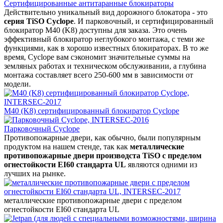
Сертифицированные антитаранные блокираторы
Действительно уникальный вид дорожного блокатора - это
серия TiSO Cyclope
. И парковочный, и сертифицированный
блокиратор М40 (K8) доступны для заказа. Это очень
эффективный блокиратор неглубокого монтажа, с теми же
функциями, как в хорошо известных блокираторах. В то же
время, Cyclope вам сэкономит значительные суммы на
земляных работах и техническом обслуживании, а глубина
монтажа составляет всего 250-600 мм в зависимости от
модели.
M40 (K8) сертифицированный блокиратор Cyclope
Парковочный Cyclope
Противопожарные двери, как обычно, были популярным
продуктом на нашем стенде, так как
металлические
противопожарные двери производста TiSO с пределом
огнестойкости EI60 стандарта UL
являются одними из
лучших на рынке.
металлические противопожарные двери с пределом
огнестойкости EI60 стандарта UL