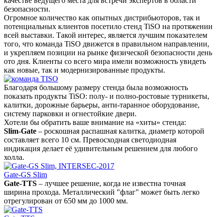
качестве ведущего места для встречи экспертов в области
безопасности.
Огромное количество как опытных дистрибьюторов, так и
потенциальных клиентов посетило стенд TiSO на протяжении
всей выставки. Такой интерес, является лучшим показателем
того, что команда TiSO движется в правильном направлении,
и укрепляем позиции на рынке физической безопасности день
ото дня. Клиенты со всего мира имели возможность увидеть
как новые, так и модернизированные продукты.
Благодаря большому размеру стенда была возможность
показать продукты TiSO: полу- и полно-ростовые турникеты,
калитки, дорожные барьеры, анти-таранное оборудование,
систему парковки и огнестойкие двери.
Хотели бы обратить ваше внимание на «хиты» стенда:
Slim-Gate
– роскошная распашная калитка, диаметр которой
составляет всего 10 см. Превосходная светодиодная
индикация делает её удивительным решением для любого
холла.
Gate-GS Slim
Gate-TTS
– лучшее решение, когда не известна точная
ширина прохода. Металлический "флаг" может быть легко
отрегулирован от 650 мм до 1000 мм.